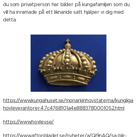
du som privatperson har bilder på kungafamiljen som du
vill ha inramade på ett liknande sätt hjälper vi dig med
detta.
https://www.kungahuset.se/monarkinhovstaterna/kungliga
hovleverantorer.4.7c4768101a4e8883780001052.html
https://www.hovlev.se/
https://www.aftonbladet.se/nyheter/a/Ql9nAQ/sa-blir-